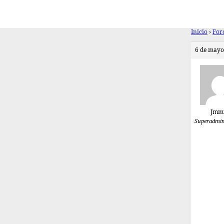
Inicio
›
For
6 de mayo 
Jm
Superadmin