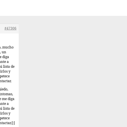
#47306
do, mucho
, un
e diga
ante a
 lista de
irlos y
petece
tactar.
miedo,
síntomas,
e me diga
ante a
 lista de
irlos y
petece
actar.[:]