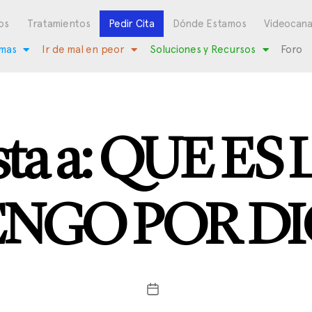
os
Tratamientos
Pedir Cita
Dónde Estamos
Videocana
mas
Ir de mal en peor
Soluciones y Recursos
Foro
sta a: QUE ES
ENGO POR DI