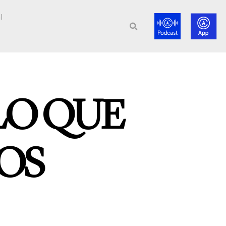
l
 LO QUE
OS