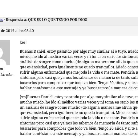
os
›
Respuesta a: QUE ES LO QUE TENGO POR DIOS
de 2019 a las 08:40
[:es]
Buenas Daniel, estoy pasando por algo muy similar al o tuyo, mie
miedo, he ido al médico varias veces y ni toma en serio los síntomas
análisis de sangre como mucho (de alguna manera me alivia que m
que es ansiedad, pero igualmente no quedo tranquilo). Miedo const
mm
sufrir alguna enfermedad que me joda la vida o me mate. Pondría mi
istrador
síntomas pero casi que ya nos los sabemos de memoria de tanto sufr
buscarlos para comprobar que todo va bien. Tengo 20 años, y si te a
hablar contéstame a este mensaje y ya buscaremos la manera de con
[:ca]Buenas Daniel, estoy pasando por algo muy similar al o tuyo, 
mucho miedo, he ido al médico varias veces y ni toma en serio los 
un análisis de sangre como mucho (de alguna manera me alivia qu
que es ansiedad, pero igualmente no quedo tranquilo). Miedo const
sufrir alguna enfermedad que me joda la vida o me mate. Pondría mi
síntomas pero casi que ya nos los sabemos de memoria de tanto sufr
buscarlos para comprobar que todo va bien. Tengo 20 años, y si te a
hablar contéstame a este mensaje y ya buscaremos la manera de cont