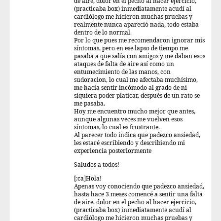
de aire, dolor en el pecho al hacer ejercicio,
(practicaba box) inmediatamente acudí al
cardiólogo me hicieron muchas pruebas y
realmente nunca apareció nada, todo estaba
dentro de lo normal.
Por lo que pues me recomendaron ignorar mis
síntomas, pero en ese lapso de tiempo me
pasaba a que salía con amigos y me daban esos
ataques de falta de aire así como un
entumecimiento de las manos, con
sudoracion, lo cual me afectaba muchísimo,
me hacía sentir incómodo al grado de ni
siquiera poder platicar, después de un rato se
me pasaba.
Hoy me encuentro mucho mejor que antes,
aunque algunas veces me vuelven esos
síntomas, lo cual es frustrante.
Al parecer todo indica que padezco ansiedad,
les estaré escribiendo y describiendo mi
experiencia posteriormente
Saludos a todos!
[:ca]Hola!
Apenas voy conociendo que padezco ansiedad,
hasta hace 3 meses comencé a sentir una falta
de aire, dolor en el pecho al hacer ejercicio,
(practicaba box) inmediatamente acudí al
cardiólogo me hicieron muchas pruebas y