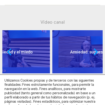
Vídeo canal
Ansiedad: supuestos cuestionables
Utilizamos Cookies propias y de terceros con las siguientes
finalidades: Fines estrictamente funcionales, para permitir la
navegación en la web. Fines analíticos, para mostrarte
publicidad (tanto general como personalizada) en base a un
perfil elaborado a partir de tus hábitos de navegación (p. ej.
Centro Sanitario Autorizado con el código E08737002
páginas visitadas). Fines estadísticos, para optimizar nuestra