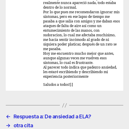
realmente nunca apareció nada, todo estaba
dentro de lo normal.
Por lo que pues me recomendaron ignorar mis
síntomas, pero en ese lapso de tiempo me
pasaba a que salía con amigos y me daban esos
ataques de falta de aire así como un
entumecimiento de las manos, con
sudoracion, lo cual me afectaba muchísimo,
me hacía sentir incómodo al grado de ni
siquiera poder platicar, después de un rato se
me pasaba.
Hoy me encuentro mucho mejor que antes,
aunque algunas veces me vuelven esos
síntomas, lo cual es frustrante.
Al parecer todo indica que padezco ansiedad,
les estaré escribiendo y describiendo mi
experiencia posteriormente
Saludos a todos![:]
←
Respuesta a: De ansiedad a ELA?
→
otra cita