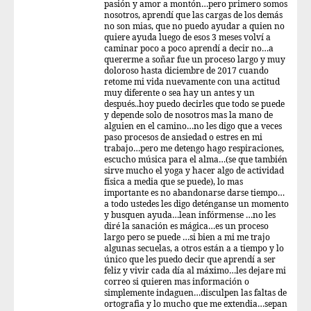
pasión y amor a montón…pero primero somos
nosotros, aprendí que las cargas de los demás
no son mias, que no puedo ayudar a quien no
quiere ayuda luego de esos 3 meses volví a
caminar poco a poco aprendí a decir no…a
quererme a soñar fue un proceso largo y muy
doloroso hasta diciembre de 2017 cuando
retome mi vida nuevamente con una actitud
muy diferente o sea hay un antes y un
después..hoy puedo decirles que todo se puede
y depende solo de nosotros mas la mano de
alguien en el camino…no les digo que a veces
paso procesos de ansiedad o estres en mi
trabajo…pero me detengo hago respiraciones,
escucho música para el alma…(se que también
sirve mucho el yoga y hacer algo de actividad
física a media que se puede), lo mas
importante es no abandonarse darse tiempo…
a todo ustedes les digo deténganse un momento
y busquen ayuda…lean infórmense …no les
diré la sanación es mágica…es un proceso
largo pero se puede …si bien a mi me trajo
algunas secuelas, a otros están a a tiempo y lo
único que les puedo decir que aprendí a ser
feliz y vivir cada día al máximo…les dejare mi
correo si quieren mas información o
simplemente indaguen…disculpen las faltas de
ortografia y lo mucho que me extendia…sepan