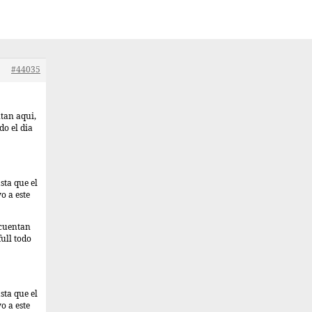
#44035
tan aqui,
do el dia
sta que el
o a este
 cuentan
ull todo
sta que el
o a este