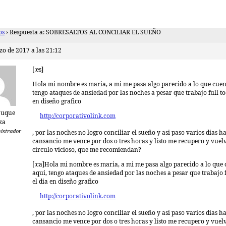
os
›
Respuesta a: SOBRESALTOS AL CONCILIAR EL SUEÑO
zo de 2017 a las 21:12
[:es]
Hola mi nombre es maria, a mi me pasa algo parecido a lo que cuen
tengo ataques de ansiedad por las noches a pesar que trabajo full to
en diseño grafico
Duque
http://corporativolink.com
za
istrador
, por las noches no logro conciliar el sueño y asi paso varios dias ha
cansancio me vence por dos o tres horas y listo me recupero y vuelv
circulo vicioso, que me recomiendan?
[:ca]Hola mi nombre es maria, a mi me pasa algo parecido a lo que
aqui, tengo ataques de ansiedad por las noches a pesar que trabajo f
el dia en diseño grafico
http://corporativolink.com
, por las noches no logro conciliar el sueño y asi paso varios dias ha
cansancio me vence por dos o tres horas y listo me recupero y vuelv