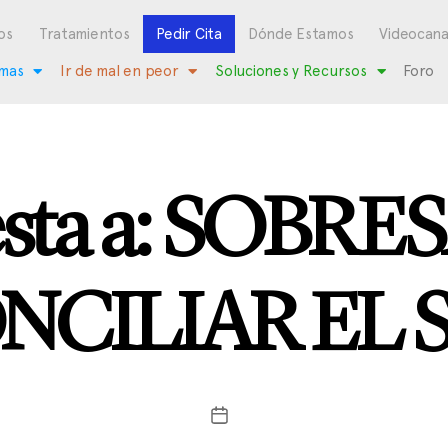
os
Tratamientos
Pedir Cita
Dónde Estamos
Videocana
mas
Ir de mal en peor
Soluciones y Recursos
Foro
sta a: SOBR
NCILIAR EL