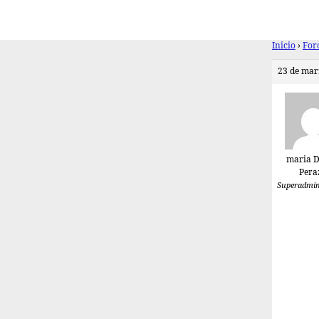
Inicio
›
For
23 de mar
maria 
Pera
Superadmin