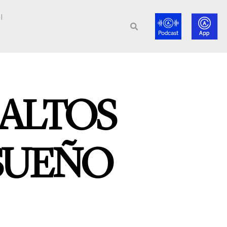
l
ESALTOS
 SUEÑO