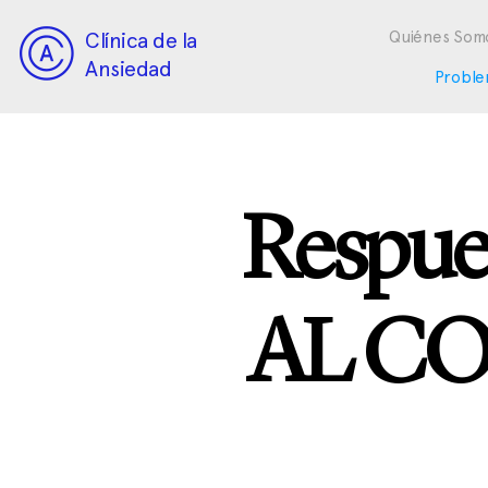
Clínica de la
Quiénes Som
Ansiedad
Proble
Respue
AL CO