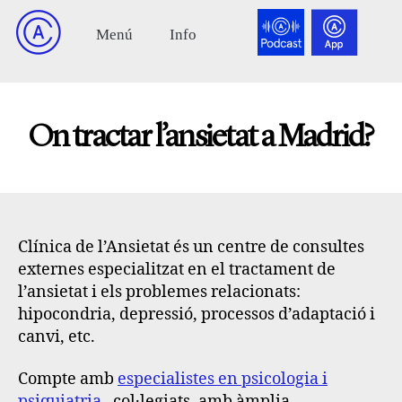
On tractar l’ansietat a Madrid?
Clínica de l’Ansietat
és un centre de consultes
externes especialitzat en el tractament de
l’ansietat i els problemes relacionats:
hipocondria, depressió, processos d’adaptació i
canvi, etc.
Compte amb
especialistes en psicologia i
psiquiatria
, col·legiats, amb àmplia