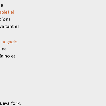
 a
plet el
acions
va tant el
 negació
 una
ja no es
Nueva York.