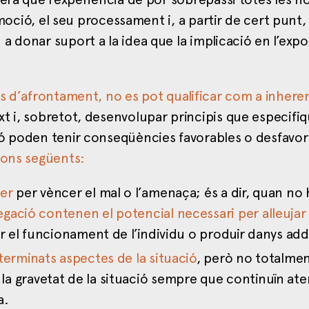
emoció, el seu processament i, a partir de cert punt, 
 donar suport a la idea que la implicació en l’expo
es d’afrontament, no es pot qualificar com a inher
t i, sobretot, desenvolupar principis que especifiq
ió poden tenir conseqüències favorables o desfavor
ions següents:
fer
per vèncer el mal o l’amenaça; és a dir, quan no 
gació contenen el potencial necessari per alleujar 
ar el funcionament de l’individu o produir danys add
eterminats aspectes de la situació
, però no totalmen
a gravetat de la situació sempre que continuïn aten
a.