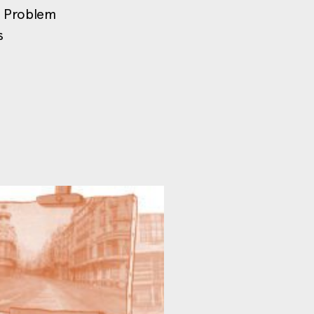
d Problem
s