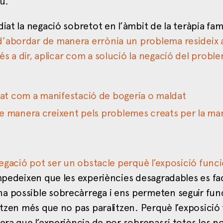
u.
at la negació sobretot en l’àmbit de la teràpia famil
’abordar de manera errònia un problema resideix 
s a dir, aplicar com a solució la negació del probl
at com a manifestació de bogeria o maldat
de manera creixent pels problemes creats per la ma
egació pot ser un obstacle perquè l’exposició funci
impedeixen que les experiències desagradables es fa
na possible sobrecàrrega i ens permeten seguir fun
itzen més que no pas paralitzen. Perquè l’exposició 
era que l’experiència de por sobrepassi totes les n