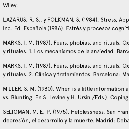
Wiley.
LAZARUS, R. S., y FOLKMAN, S. (1984). Stress, Ap
Inc. Ed. Española (1986): Estrés y procesos cognit
MARKS, I. M. (1987). Fears, phobias, and rituals. O
y rituales. 1. Los mecanismos de la ansiedad. Barc
MARKS, I. M. (1987). Fears, phobias, and rituals. O
y rituales. 2. Clínica y tratamientos. Barcelona: Ma
MILLER, S. M. (1980). When is a little information
vs. Blunting. En S. Levine y H. Ursin /Eds.). Copi
SELIGMAN, M. E. P. (1975). Helplessness. San Fran
depresión, el desarrollo y la muerte. Madrid: Deb