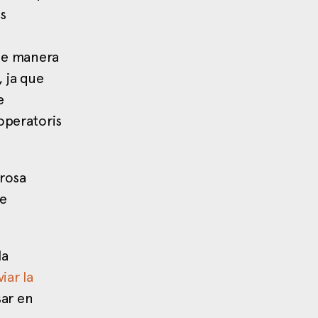
és
 de manera
, ja que
e
operatoris
orosa
ue
la
iar la
sar en