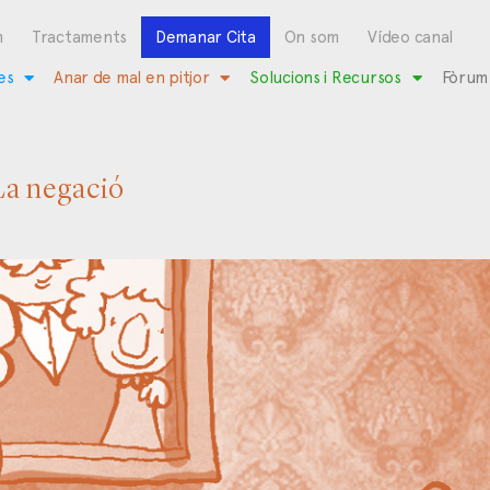
m
Tractaments
Demanar Cita
On som
Vídeo canal
es
Anar de mal en pitjor
Solucions i Recursos
Fòrum
La negació