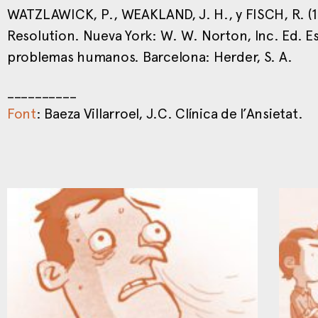
WATZLAWICK, P., WEAKLAND, J. H., y FISCH, R. (1
Resolution. Nueva York: W. W. Norton, Inc. Ed. E
problemas humanos. Barcelona: Herder, S. A.
__________
Font
: Baeza Villarroel, J.C. Clínica de l’Ansietat.