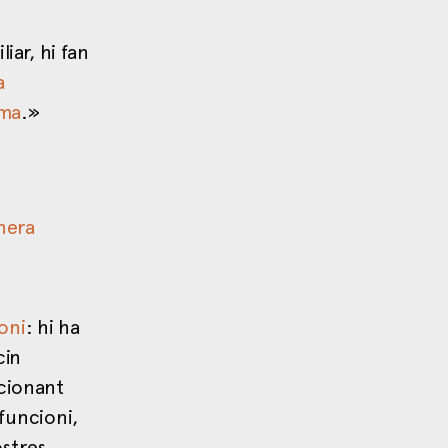
iar, hi fan
a
ema
.»
nera
oni
: hi ha
cin
cionant
funcioni,
ostres