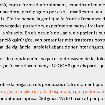
vitació) com a forma d’afrontament, experimenten m
naçadora, però paguen per això, i manifesten una
ts. D’altra banda, la gent que fa front a l’amenaça
n les vegades posteriors, experimenta menys trastorn
 situació. En els estudis de Janis, els pacients qu
nció quirúrgica, van presentar més trastorns post
 de vigilància i ansietat abans de ser intervinguts.
ares de nens leucèmics que es defensaven de la dol
 negació excretaven menys 17-OCHS que els pares q
 sobre la negació i els processos d’afrontament que 
negació implica la falta d’esperança per poder canv
la indefensió apresa (Seligman 1975) ha servit per po