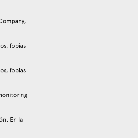
g Company,
os, fobias
os, fobias
 monitoring
ón. En la