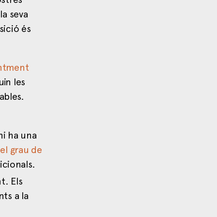
la seva
sició és
entment
uin les
ables.
hi ha una
el grau de
icionals.
t. Els
ts a la