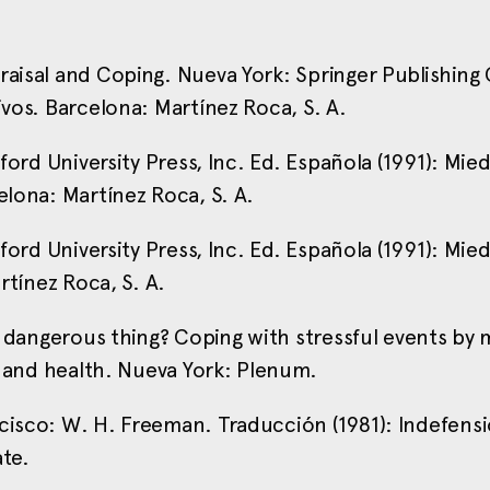
praisal and Coping. Nueva York: Springer Publishin
ivos. Barcelona: Martínez Roca, S. A.
xford University Press, Inc. Ed. Española (1991): Mied
elona: Martínez Roca, S. A.
xford University Press, Inc. Ed. Española (1991): Mied
rtínez Roca, S. A.
 a dangerous thing? Coping with stressful events by
ng and health. Nueva York: Plenum.
cisco: W. H. Freeman. Traducción (1981): Indefensi
ate.