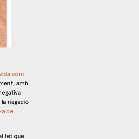
 vida com
lment, amb
 negativa
 la negació
ixa de
l fet que