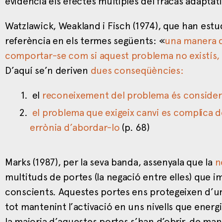
evidència els efectes múltiples del fracàs adaptati
Watzlawick, Weakland i Fisch (1974), que han estudi
referència en els termes següents: «
una manera d
comportar-se com si aquest problema no existís, é
D’aquí se’n deriven
dues conseqüències:
el
reconeixement del problema és consider
el problema que exigeix canvi es complica 
errònia d’abordar-lo
(p. 68)
Marks (1987), per la seva banda, assenyala que la
n
multituds de portes (la negació entre elles) que 
conscients. Aquestes portes ens protegeixen d’u
tot mantenint l’activació en uns nivells que energ
la majoria d’aquestes portes s’han d’obrir, de man