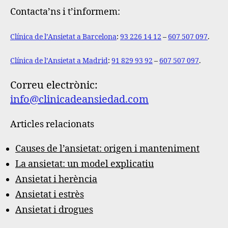
Contacta’ns i t’informem:
Clínica de l’Ansietat a Barcelona
:
93 226 14 12
–
607 507 097
.
Clínica de l’Ansietat a Madrid
:
91 829 93 92
–
607 507 097
.
Correu electrònic:
info@clinicadeansiedad.com
Articles relacionats
Causes de l’ansietat: origen i manteniment
La ansietat: un model explicatiu
Ansietat i herència
Ansietat i estrès
Ansietat i drogues