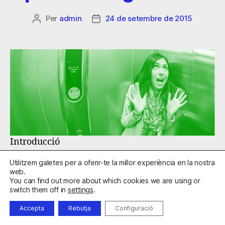
Per
admin
24 de setembre de 2015
Introducció
Utilitzem galetes per a oferir-te la millor experiència en la nostra
La intervenció terapèutica conjuga,
web.
normalment, tractaments específics, en funció
You can find out more about which cookies we are using or
del diagnòstic principal, amb d’altres de
switch them off in
settings
.
caràcter més general o més contextual, d’acord
Accepta
Rebutja
Configuració
amb les característiques personals i amb les