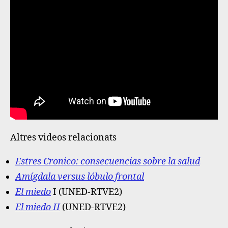
Altres videos relacionats
Estres Cronico: consecuencias sobre la salud
Amígdala versus lóbulo frontal
El miedo
I (UNED-RTVE2)
El miedo II
(UNED-RTVE2)