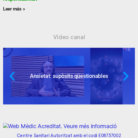
Leer más »
Vídeo canal
Ansietat: supòsits qüestionables
Centre Sanitari Autoritzat amb el codi E08737002