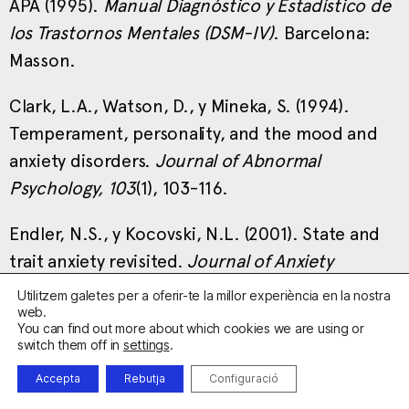
APA (1995).
Manual Diagnóstico y Estadístico de
los Trastornos Mentales (DSM-IV)
. Barcelona:
Masson.
Clark, L.A., Watson, D., y Mineka, S. (1994).
Temperament, personality, and the mood and
anxiety disorders.
Journal of Abnormal
Psychology, 103
(1), 103-116.
Endler, N.S., y Kocovski, N.L. (2001). State and
trait anxiety revisited.
Journal of Anxiety
Disorders, 15
(3), 231-245.
Utilitzem galetes per a oferir-te la millor experiència en la nostra
web.
You can find out more about which cookies we are using or
Matthews, G., Saklofske, D.H., Costa, P.T Jr,
switch them off in
settings
.
Deary, I.J., y Zeidner, M. (1998). Dimensional
Accepta
Rebutja
Configuració
models of personality: A framework for