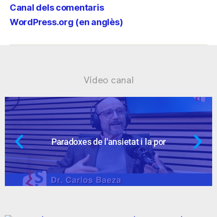
Canal dels comentaris
WordPress.org (en anglès)
Vídeo canal
etat i la por
Ansietat: supòsits q