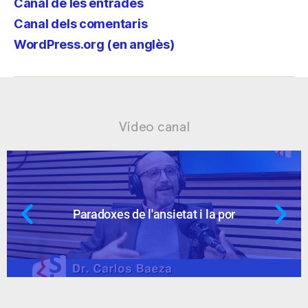
Canal de les entrades
Canal dels comentaris
WordPress.org (en anglès)
Vídeo canal
etat i la por
Ansietat: supòsits q