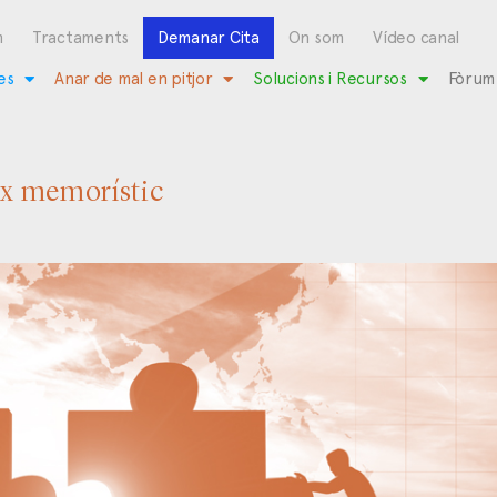
m
Tractaments
Demanar Cita
On som
Vídeo canal
es
Anar de mal en pitjor
Solucions i Recursos
Fòrum
ix memorístic