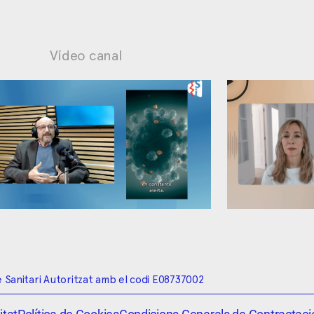
Vídeo canal
Ansietat: maneig contraproduent
Biaixos cogn
 Sanitari Autoritzat amb el codi E08737002