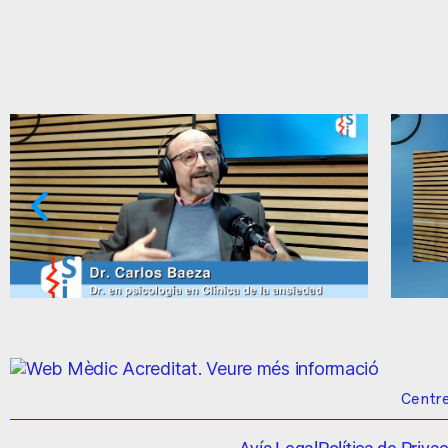
Ansietat: supòsits qüestionables
Centre