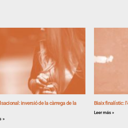
alsacional: inversió de la càrrega de la
Biaix finalístic: 
Leer más »
s »