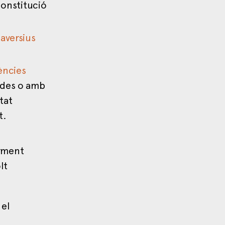
constitució
aversius
iències
mides o amb
tat
t.
arment
lt
 el