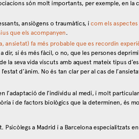
ciacions són molt importants, per exemple, en la 
essants, ansiògens o traumàtics, i
com els aspectes 
rsius que els acompanyen
.
gria, ansietat) fa més probable que es recordin exper
s a dir, si és més fàcil, o no, que les persones depri
de la seva vida viscuts amb aquest mateix tipus d’es
l’estat d’ànim. No és tan clar per al cas de l’ansieta
en l’adaptació de l’individu al medi, i molt particul
òria i de factors biològics que la determinen, és mo
at. Psicòlegs a Madrid i a Barcelona especialitzats en