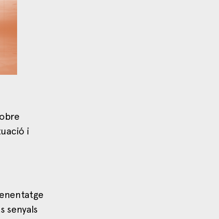
sobre
tuació i
prenentatge
ts senyals