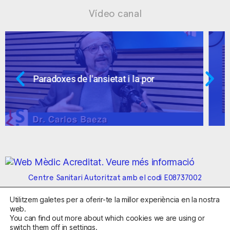
Vídeo canal
Ansietat: supòsits qüestionables
Centre Sanitari Autoritzat amb el codi E08737002
Utilitzem galetes per a oferir-te la millor experiència en la nostra
Avís Legal
Política de Privacitat
Política de Cookies
web.
Condicions Generals de Contractació
You can find out more about which cookies we are using or
switch them off in
settings
.