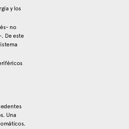
gía y los
rés- no
-. De este
sistema
riféricos
ocedentes
os. Una
somáticos.