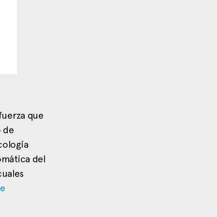
 fuerza que
o de
cología
omática del
cuales
de