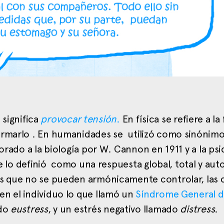
 significa
provocar tensión
.
En física se refiere a la
ormarlo . En humanidades se utilizó como sinónim
orado a la biología por W. Cannon en 1911 y a la psi
e lo definió como una respuesta global, total y aut
as que no se pueden armónicamente controlar, las 
en el individuo lo que llamó un
Síndrome General 
ado
eustress
, y un estrés negativo llamado
distress
.