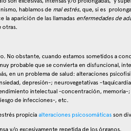
io son excesivas, intensas y/o prolongadas, y supe
ganismo, hablamos de
mal estrés
, que, si es prolong
e la aparición de las llamadas
enfermedades de ad
 otras.
ivo. No obstante, cuando estamos sometidos a con
muy probable que se convierta en disfuncional, inte
, en un problema de salud: alteraciones psicofisi
nsiedad, depresión-; neurovegetativas -taquicardia
 rendimiento intelectual -concentración, memoria-;
iesgo de infecciones-, etc.
estrés propicia
alteraciones psicosomáticas
son div
nsa y/o excesivamente repetida de los órganos.