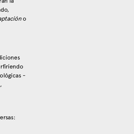
ran la
ado,
aptación
o
diciones
rfiriendo
ológicas -
,
ersas: