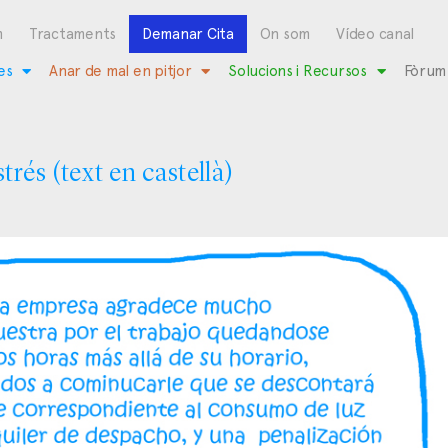
m
Tractaments
Demanar Cita
On som
Vídeo canal
es
Anar de mal en pitjor
Solucions i Recursos
Fòrum
strés (text en castellà)