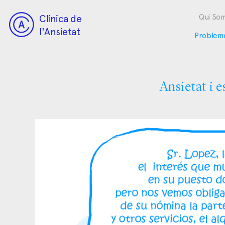
Clínica de
Qui So
l'Ansietat
Problem
Ansietat i e