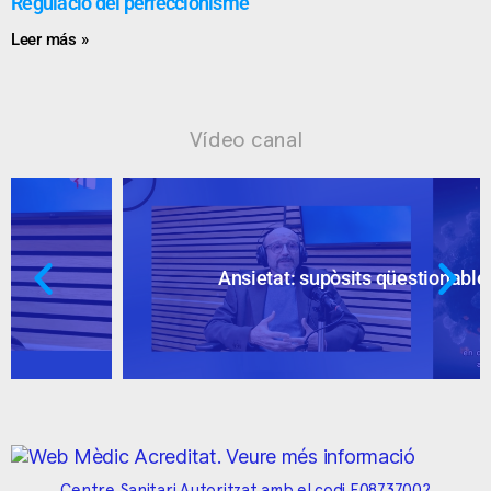
Regulació del perfeccionisme
Leer más »
Vídeo canal
Ansietat: supòsits qüestionables
Centre Sanitari Autoritzat amb el codi E08737002