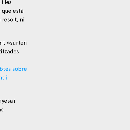
i les
ò que està
resolt, ni
ent «surten
titzades
ubtes sobre
s i
nyesa i
ns