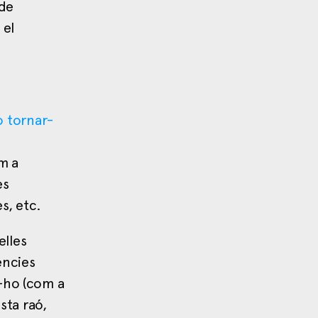
 de
 el
o tornar-
m a
es
s, etc.
elles
ències
r-ho (com a
sta raó,