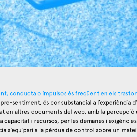
ent, conducta o impulsos és freqüent en els trasto
re-sentiment, és consubstancial a l’experiència d
alat en altres documents del web, amb la percepció 
 capacitat i recursos, per les demanes i exigències
cia s’equipari a la pèrdua de control sobre un mate