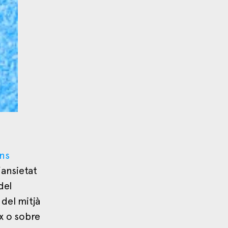
rns
’ansietat
del
 del mitjà
ix o sobre