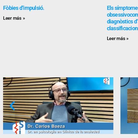
Fòbies d’impulsió.
Els símptomes
obsessivocomp
Leer más »
diagnòstics d
classificacion
Leer más »