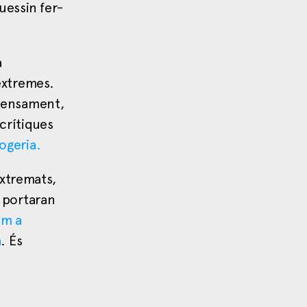
uessin fer-
a
extremes.
 pensament,
crítiques
ogeria.
xtremats,
s portaran
om a
a
. És