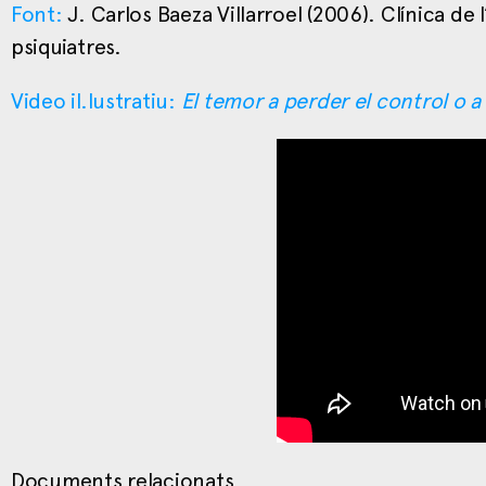
Font:
J. Carlos Baeza Villarroel (2006). Clínica de 
psiquiatres.
Video il.lustratiu:
El temor a perder el control o a
Documents relacionats