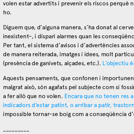
volen estar advertits i prevenir els riscos perqu
ho.
Diguem que, d’alguna manera, s’ha donat al cervell
inexistent–, i dispari alarmes quan les conseqüèn
Per tant, el sistema d’avisos i d’advertències ass
de manera reiterada, imatges i idees, molt partic
(presència de ganivets, alçades, etc.).
L’objectiu é
Aquests pensaments, que confonen i importunen a
malgrat això, són agafats pel subjecte com si fos
a fer allò que no volen.
Encara que no tenen res a
indicadors d’estar patint, o arribar a patir, trasto
impossible tornar-se boig com a conseqüència d’un
_________