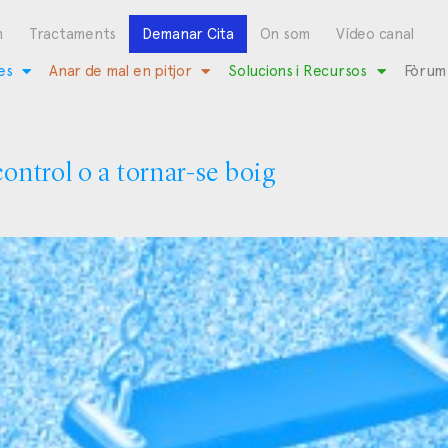
m
Tractaments
Demanar Cita
On som
Vídeo canal
es
Anar de mal en pitjor
Solucions i Recursos
Fòrum
control o a tornar-se boig