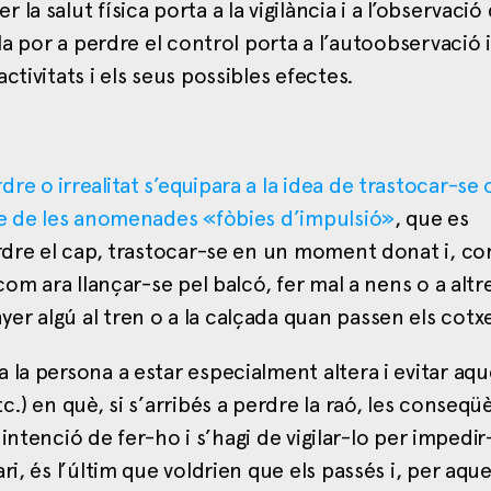
a salut física porta a la vigilància i a l’observació
la por a perdre el control porta a l’autoobservació i
tivitats i els seus possibles efectes.
e o irrealitat s’equipara a la idea de trastocar-se 
ase de les anomenades «fòbies d’impulsió»
, que es
erdre el cap, trastocar-se en un moment donat i, co
com ara llançar-se pel balcó, fer mal a nens o a altr
r algú al tren o a la calçada quan passen els cotxe
la persona a estar especialment altera i evitar aqu
.) en què, si s’arribés a perdre la raó, les conseqü
a intenció de fer-ho i s’hagi de vigilar-lo per impedi
i, és l’últim que voldrien que els passés i, per aque