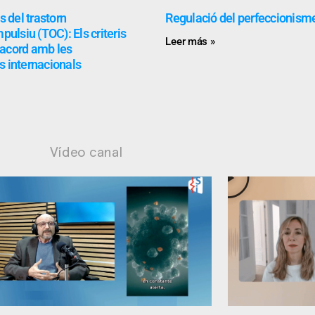
 del trastorn
Regulació del perfeccionism
ulsiu (TOC): Els criteris
Leer más »
’acord amb les
s internacionals
Vídeo canal