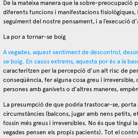
De la mateixa manera que la sobre-preocupació per l
diferents funcions i manifestacions fisiològiques, 
seguiment del nostre pensament, i a l’execució d’ac
La por a tornar-se boig
A vegades, aquest sentiment de descontrol, desordr
se boig. En casos extrems, aquesta por és a la b
caracteritzen per la percepció d’un alt risc de p
conseqüència, fer alguna cosa greu i irreversible, 
persones amb ganivets o d’altres maneres, empènye
La presumpció de que podria trastocar-se, porta a 
circumstàncies (balcons, jugar amb nens petits, etc
fossin més greus i irreversibles. No és que tingui l
vegades pensen els propis pacients). Tot el contrar