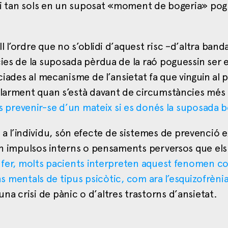
è ni tan sols en un suposat «moment de bogeria» pog
 l’ordre que no s’oblidi d’aquest risc –d’altra band
cies de la suposada pèrdua de la raó poguessin ser 
ociades al mecanisme de l’ansietat fa que vinguin al
ularment quan s’està davant de circumstàncies més 
s prevenir-se d’un mateix si es donés la suposada b
 l’individu, són efecte de sistemes de prevenció e
sin impulsos interns o pensaments perversos que el
 fer, molts pacients interpreten aquest fenomen c
rns mentals de tipus psicòtic, com ara l’esquizofrèni
a crisi de pànic o d’altres trastorns d’ansietat.