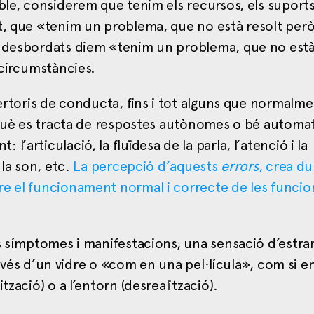
ble, considerem que tenim els recursos, els suports 
nt, que «tenim un problema, que no està resolt per
o desbordats diem «tenim un problema, que no està 
 circumstàncies.
pertoris de conducta, fins i tot alguns que normalm
erquè es tracta de respostes autònomes o bé automa
’articulació, la fluïdesa de la parla, l’atenció i la
 la son, etc.
La percepció d’aquests
errors
, crea d
e el funcionament normal i correcte de les funcion
ls símptomes i manifestacions, una sensació d’estra
través d’un vidre o «com en una pel·lícula», com si e
zació) o a l’entorn (desrealització).