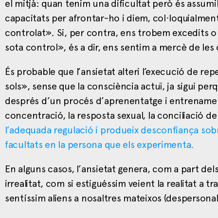
el mitjà: quan tenim una dificultat però és assumi
capacitats per afrontar-ho i diem, col·loquialme
controlat». Si, per contra, ens trobem excedits 
sota control», és a dir, ens sentim a mercè de les
És probable que l’ansietat alteri l’execució de re
sols», sense que la consciència actuï, ja sigui p
després d’un procés d’aprenentatge i entrenament: l
concentració, la resposta sexual, la conciliació de
l’adequada regulació i produeix desconfiança sobr
facultats en la persona que els experimenta.
En alguns casos, l’ansietat genera, com a part de
irrealitat, com si estiguéssim veient la realitat a 
sentíssim aliens a nosaltres mateixos (despersonalit