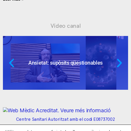
Vídeo canal
Ansietat: supòsits qüestionables
Centre Sanitari Autoritzat amb el codi E08737002