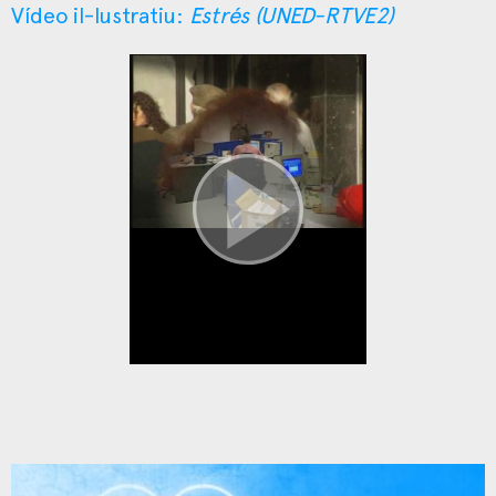
Vídeo il-lustratiu:
Estrés (UNED-RTVE2)