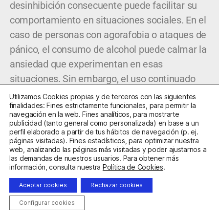
desinhibición consecuente puede facilitar su
comportamiento en situaciones sociales. En el
caso de personas con agorafobia o ataques de
pánico, el consumo de alcohol puede calmar la
ansiedad que experimentan en esas
situaciones. Sin embargo, el uso continuado
del alcohol puede agravar estados de ánimo
Utilizamos Cookies propias y de terceros con las siguientes
finalidades: Fines estrictamente funcionales, para permitir la
negativos y aumentar precisamente esos
navegación en la web. Fines analíticos, para mostrarte
síntomas de ansiedad que los pacientes
publicidad (tanto general como personalizada) en base a un
perfil elaborado a partir de tus hábitos de navegación (p. ej.
pretendían mitigar con su consumo. Las
páginas visitadas). Fines estadísticos, para optimizar nuestra
web, analizando las páginas más visitadas y poder ajustarnos a
personas que padecen depresión o tienen un
las demandas de nuestros usuarios. Para obtener más
bajo estado de ánimo, podrían beber para
información, consulta nuestra
Política de Cookies
.
animarse y reducir la tristeza. Sin embargo, los
Aceptar cookies
Rechazar cookies
efectos depresores de la droga actúan de tal
Configurar cookies
forma que tras un período relativamente breve