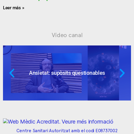
Leer más »
Vídeo canal
Ansietat: supòsits qüestionables
Centre Sanitari Autoritzat amb el codi E08737002