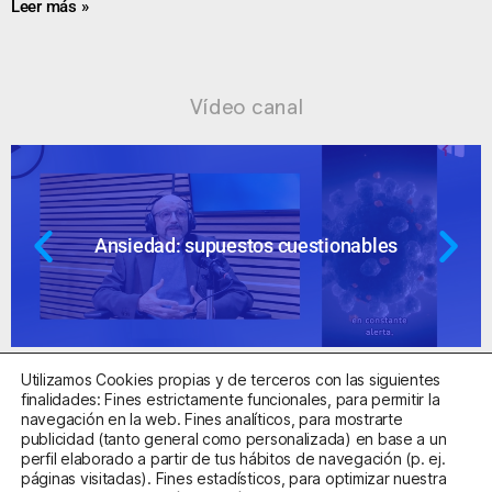
Leer más »
Vídeo canal
Ansiedad: supuestos cuestionables
Utilizamos Cookies propias y de terceros con las siguientes
finalidades: Fines estrictamente funcionales, para permitir la
navegación en la web. Fines analíticos, para mostrarte
publicidad (tanto general como personalizada) en base a un
perfil elaborado a partir de tus hábitos de navegación (p. ej.
Centro Sanitario Autorizado con el código E08737002
páginas visitadas). Fines estadísticos, para optimizar nuestra