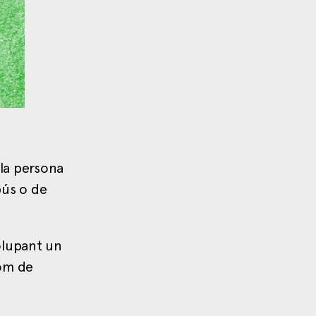
 la persona
bús o de
olupant un
nom de