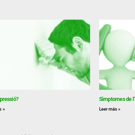
pressió?
Sìmptomes de l’
s »
Leer más »