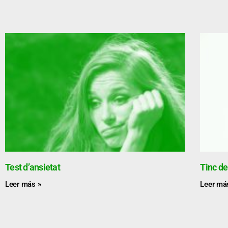
Test d’ansietat
Tinc de
Leer más »
Leer má