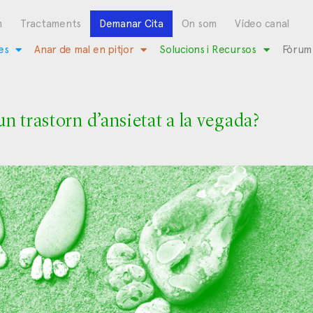
m
Tractaments
Demanar Cita
On som
Vídeo canal
es
Anar de mal en pitjor
Solucions i Recursos
Fòrum
un trastorn d’ansietat a la vegada?