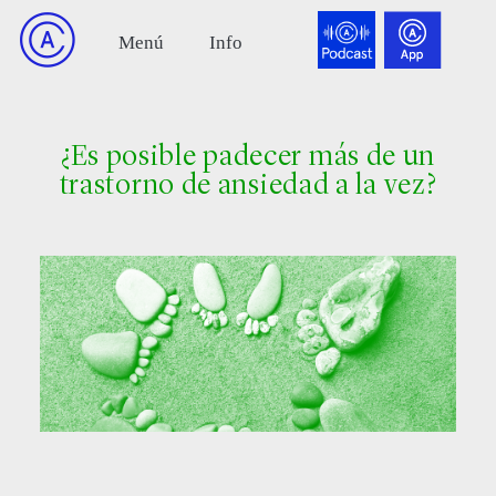
¿Es posible padecer más de un
trastorno de ansiedad a la vez?