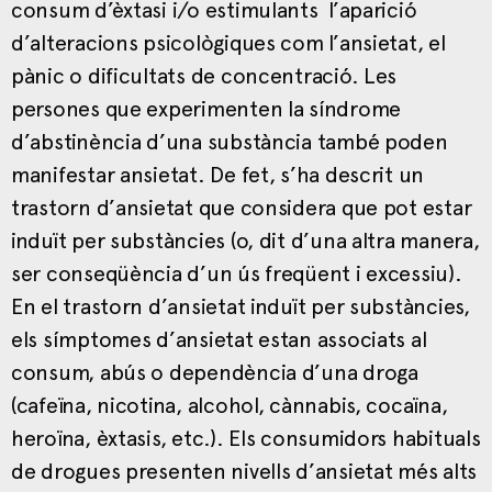
consum d’èxtasi i/o estimulants l’aparició
d’alteracions psicològiques com l’ansietat, el
pànic o dificultats de concentració. Les
persones que experimenten la síndrome
d’abstinència d’una substància també poden
manifestar ansietat. De fet, s’ha descrit un
trastorn d’ansietat que considera que pot estar
induït per substàncies (o, dit d’una altra manera,
ser conseqüència d’un ús freqüent i excessiu).
En el trastorn d’ansietat induït per substàncies,
els símptomes d’ansietat estan associats al
consum, abús o dependència d’una droga
(cafeïna, nicotina, alcohol, cànnabis, cocaïna,
heroïna, èxtasis, etc.). Els consumidors habituals
de drogues presenten nivells d’ansietat més alts