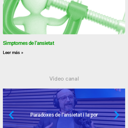
Sìmptomes de l’ansietat
Leer más »
Vídeo canal
r
Ansietat: supòsits qüestionable