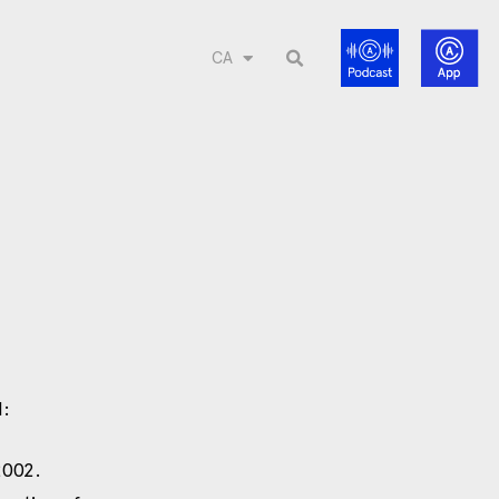
CA
l:
2002.