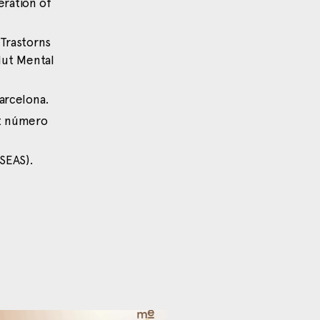
eration of
 Trastorns
alut Mental
Barcelona.
at número
(SEAS).