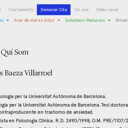
m
Tractaments
Demanar Cita
On som
Vídeo canal
es
Anar de mal en pitjor
Solucions i Recursos
Fòrum
Quí Som
os Baeza Villarroel
icologia per la Universitat Autònoma de Barcelona.
ogia per la Universitat Autònoma de Barcelona.Tesi doctora
ontraproducente en trastorno de ansiedad.
lista en Psicologia Clínica. R.D. 2490/1998, O.M. PRE/1107/