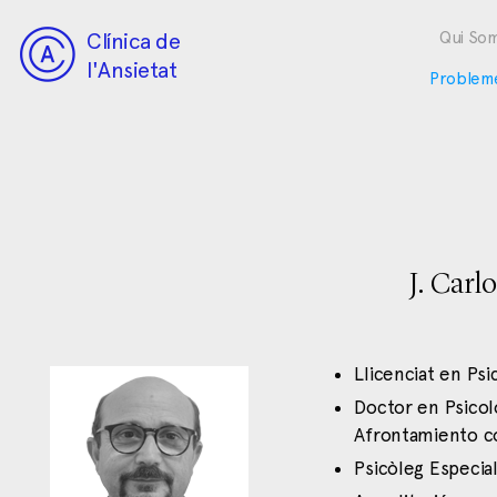
Clínica de
Qui So
l'Ansietat
Problem
J. Carl
Llicenciat en Ps
Doctor en Psicol
Afrontamiento c
Psicòleg Especia