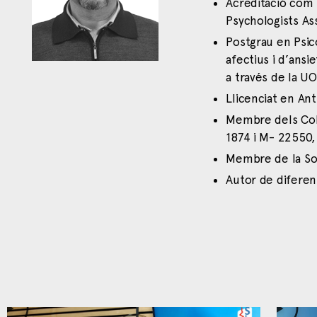
Acreditació com 
Psychologists Ass
Postgrau en Psico
afectius i d’ansi
a través de la U
Llicenciat en Ant
Membre dels Col·
1874 i M- 22550,
Membre de la Soc
Autor de diferent