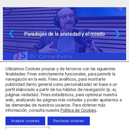
Paradojas de la ansiedad y el miedo
Utilizamos Cookies propias y de terceros con las siguientes
finalidades: Fines estrictamente funcionales, para permitir la
navegación en la web. Fines analíticos, para mostrarte
publicidad (tanto general como personalizada) en base a un
perfil elaborado a partir de tus hábitos de navegación (p. ej.
Centro Sanitario Autorizado con el código E08737002
páginas visitadas). Fines estadísticos, para optimizar nuestra
web, analizando las páginas más visitadas y poder ajustarnos a
las demandas de nuestros usuarios. Para obtener más
Aviso Legal
Política de Privacidad
Política de Cookies
información, consulta nuestra
Política de Cookies
.
Condiciones Generales de Contratación
Aceptar cookies
Rechazar cookies
Clínica de la Ansiedad. Teléfonos:
932263020
y
918299392
.