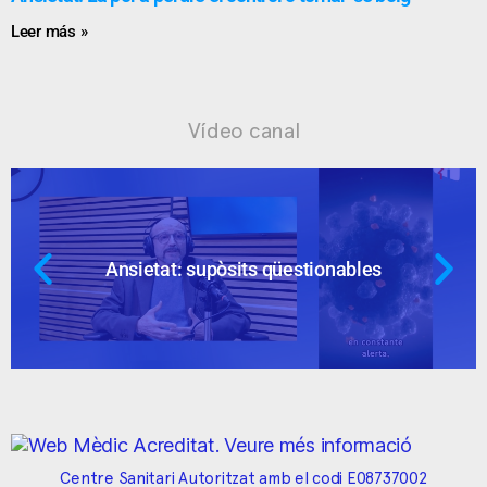
Leer más »
Vídeo canal
Ansietat: supòsits qüestionables
Centre Sanitari Autoritzat amb el codi E08737002