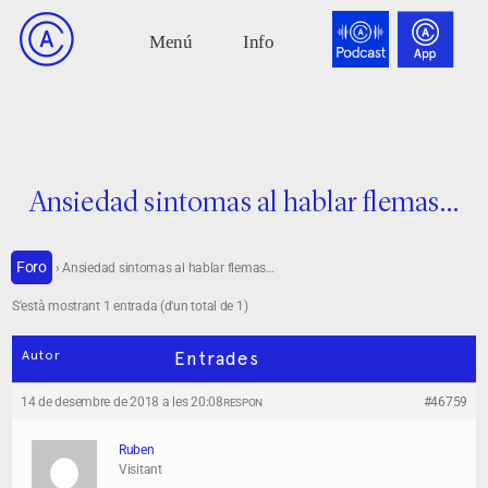
Ansiedad sintomas al hablar flemas…
Foro
›
Ansiedad sintomas al hablar flemas…
S'està mostrant 1 entrada (d'un total de 1)
Autor
Entrades
14 de desembre de 2018 a les 20:08
#46759
RESPON
Ruben
Visitant