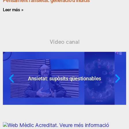
Pensament i ansietat: generació d’indicis
Leer más »
Vídeo canal
Ansietat: supòsits qüestionables