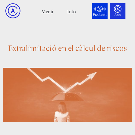
Extralimitació en el càlcul de riscos