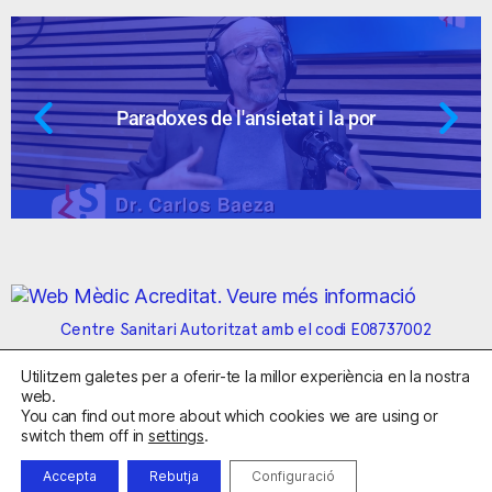
adoxes de l'ansietat i la por
Ansie
Centre Sanitari Autoritzat amb el codi E08737002
Utilitzem galetes per a oferir-te la millor experiència en la nostra
Avís Legal
Política de Privacitat
Política de Cookies
web.
Condicions Generals de Contractació
You can find out more about which cookies we are using or
switch them off in
settings
.
Clínica de la Ansiedad. Telèfons:
932263020
y
918299392
.
Correu:
info@clinicadeansiedad.com
Accepta
Rebutja
Configuració