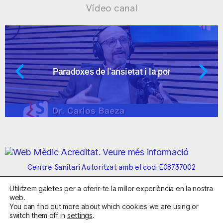
Vídeo canal
Paradoxes de l'ansietat i la por
Centre Sanitari Autoritzat amb el codi E08737002
Utilitzem galetes per a oferir-te la millor experiència en la nostra
Avís Legal
Política de Privacitat
Política de Cookies
web.
Condicions Generals de Contractació
You can find out more about which cookies we are using or
switch them off in
settings
.
Clínica de la Ansiedad. Telèfons:
932263020
y
918299392
.