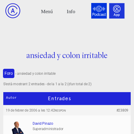
ansiedad y colon irritable
Foro
›
ansiedad y colon irritable
S'està mostrant 2 entrades - de la 1 a la 2 (d'un total de 2)
Autor
Entrades
19 de febrer de 2006 a les 12:42
#23809
RESPON
David Pinazo
Superadministrador