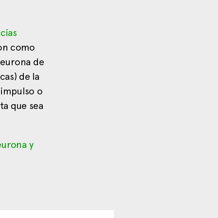
cias
son como
 neurona de
cas) de la
 impulso o
sta que sea
eurona y