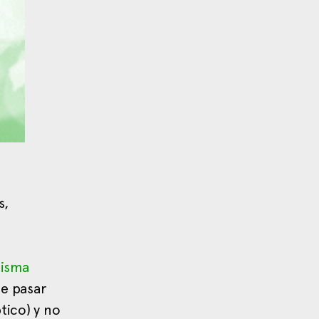
s,
misma
de pasar
tico) y no