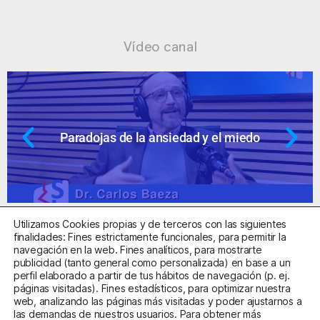
Vídeo canal
iedo
Ansiedad: supuestos cuestionabl
Utilizamos Cookies propias y de terceros con las siguientes
finalidades: Fines estrictamente funcionales, para permitir la
navegación en la web. Fines analíticos, para mostrarte
publicidad (tanto general como personalizada) en base a un
perfil elaborado a partir de tus hábitos de navegación (p. ej.
Centro Sanitario Autorizado con el código E08737002
páginas visitadas). Fines estadísticos, para optimizar nuestra
web, analizando las páginas más visitadas y poder ajustarnos a
las demandas de nuestros usuarios. Para obtener más
Aviso Legal
Política de Privacidad
Política de Cookies