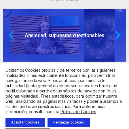
Ansiedad: supuestos cuestionables
Utilizamos Cookies propias y de terceros con las siguientes
finalidades: Fines estrictamente funcionales, para permitir la
navegación en la web. Fines analíticos, para mostrarte
publicidad (tanto general como personalizada) en base a un
perfil elaborado a partir de tus hábitos de navegación (p. ej.
Centro Sanitario Autorizado con el código E08737002
páginas visitadas). Fines estadísticos, para optimizar nuestra
web, analizando las páginas más visitadas y poder ajustarnos a
las demandas de nuestros usuarios. Para obtener más
Aviso Legal
Política de Privacidad
Política de Cookies
información, consulta nuestra
Política de Cookies
.
Condiciones Generales de Contratación
Aceptar cookies
Rechazar cookies
Clínica de la Ansiedad. Teléfonos:
932263020
y
918299392
.