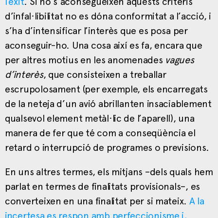
l’èxit
. Si no s’aconsegueixen aquests criteris
d’infal·libilitat no es dóna conformitat a l’acció, i
s’ha d’intensificar l’interès que es posa per
aconseguir-ho. Una cosa així es fa, encara que
per altres motius en les anomenades
vagues
d’interès
, que consisteixen a treballar
escrupolosament (per exemple, els encarregats
de la neteja d’un avió abrillanten insaciablement
qualsevol element metàl·lic de l’aparell), una
manera de fer que té com a conseqüència el
retard o interrupció de programes o previsions.
En uns altres termes, els mitjans –dels quals hem
parlat en termes de finalitats provisionals–, es
converteixen en una finalitat per si mateix.
A la
incertesa es respon amb perfeccionisme i,