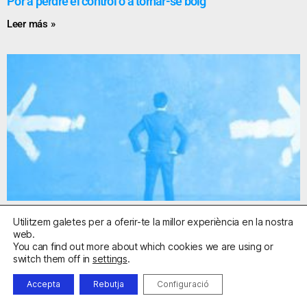
Por a perdre el control o a tornar-se boig
Leer más »
Obsessions: una presentació del problema
Utilitzem galetes per a oferir-te la millor experiència en la nostra
web.
Leer más »
You can find out more about which cookies we are using or
switch them off in
settings
.
Accepta
Rebutja
Configuració
Vídeo canal