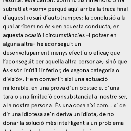
subratllat «som» perquè aquí arriba la traca final
d’aquest rosari d’autotrampes: la conclusió a la
qual arribem no és «en aquesta conducta, en
aquesta ocasió i circumstàncies –i potser en
alguna altra– he aconseguit un
desenvolupament menys efectiu o eficaç que
l’aconseguit per aquella altra persona»; sinó que
és «són inútil i inferior, de segona categoria o
divisió». Hem convertit així una actuació
millorable, en una prova d’un obstacle, d’una
tara o una limitació consubstancial al nostre ser,
a la nostra persona. És una cosa així com… si de
dir una idiotesa se’n deriva un idiota, de no
donar la solució més intel·ligent a un problema