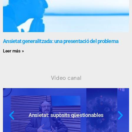
Ansietat generalitzada: una presentació del problema
Leer más »
Vídeo canal
Ansietat: supòsits qüestionables