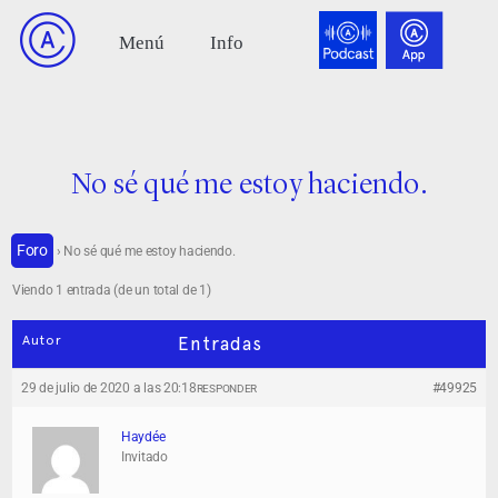
No sé qué me estoy haciendo.
Foro
›
No sé qué me estoy haciendo.
Viendo 1 entrada (de un total de 1)
Autor
Entradas
29 de julio de 2020 a las 20:18
#49925
RESPONDER
Haydée
Invitado