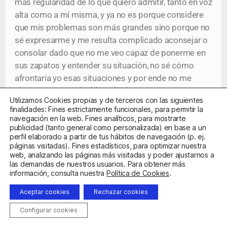
más regularidad de lo que quiero admitir, tanto en voz
alta como a mí misma, y ya no es porque considere
que mis problemas son más grandes sino porque no
sé expresarme y me resulta complicado aconsejar o
consolar dado que no me veo capaz de ponerme en
sus zapatos y entender su situación, no sé cómo
afrontaría yo esas situaciones y por ende no me
siento apta para decirle a alguien más cómo
Utilizamos Cookies propias y de terceros con las siguientes
afrontarla y cómo debería o no sentirse, y termino
finalidades: Fines estrictamente funcionales, para permitir la
comentando lo obvio, y a su vez me agobia
navegación en la web. Fines analíticos, para mostrarte
publicidad (tanto general como personalizada) en base a un
exponerme a la negatividad extra; todavía no
perfil elaborado a partir de tus hábitos de navegación (p. ej.
determino si el motivo actual es más absurdo que el
páginas visitadas). Fines estadísticos, para optimizar nuestra
anterior o no. Tengo problemas con mi mejor amiga
web, analizando las páginas más visitadas y poder ajustarnos a
las demandas de nuestros usuarios. Para obtener más
del presente, Zyanya, por lo mismo, de alguna manera
información, consulta nuestra
Política de Cookies
.
termino relacionándome con personas sensibles y
con pasados fuertes y trastornos y complicaciones
Aceptar cookies
Rechazar cookies
que son demasiado para mi persona manejar y
Configurar cookies
asimilar. Lo irónico es que en menos de dos meses