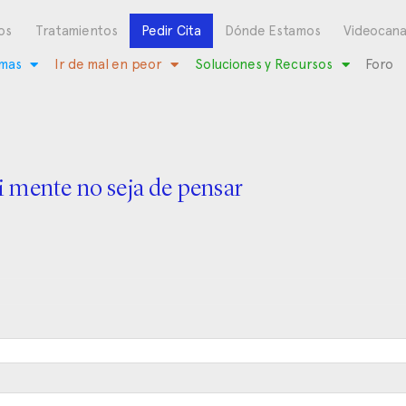
os
Tratamientos
Pedir Cita
Dónde Estamos
Videocana
mas
Ir de mal en peor
Soluciones y Recursos
Foro
 mente no seja de pensar