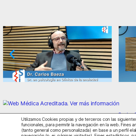
Paradojas de la ansiedad y el miedo
Ansied
Centro S
Utilizamos Cookies propias y de terceros con las siguientes
funcionales, para permitir la navegación en la web. Fines an
(tanto general como personalizada) en base a un perfil ela
Aviso Legal
Política de Privac
navegación (p. ej. páginas visitadas). Fines estadísticos, p