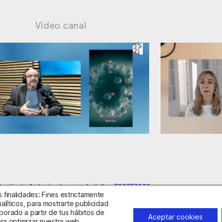
Vídeo canal
ad: supuestos cuestionables
Ansiedad: mane
anitario Autorizado con el código E08737002
 finalidades: Fines estrictamente
alíticos, para mostrarte publicidad
borado a partir de tus hábitos de
idad
Política de Cookies
Condiciones Generales de Contratac
Aceptar cookies
ara optimizar nuestra web,