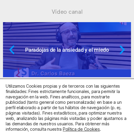
Vídeo canal
Paradojas de la ansiedad y el miedo
Utilizamos Cookies propias y de terceros con las siguientes
finalidades: Fines estrictamente funcionales, para permitir la
navegación en la web. Fines analíticos, para mostrarte
publicidad (tanto general como personalizada) en base a un
perfil elaborado a partir de tus hábitos de navegación (p. ej.
Centro Sanitario Autorizado con el código E08737002
páginas visitadas). Fines estadísticos, para optimizar nuestra
web, analizando las páginas más visitadas y poder ajustarnos a
las demandas de nuestros usuarios. Para obtener más
Aviso Legal
Política de Privacidad
Política de Cookies
información, consulta nuestra
Política de Cookies
.
Condiciones Generales de Contratación