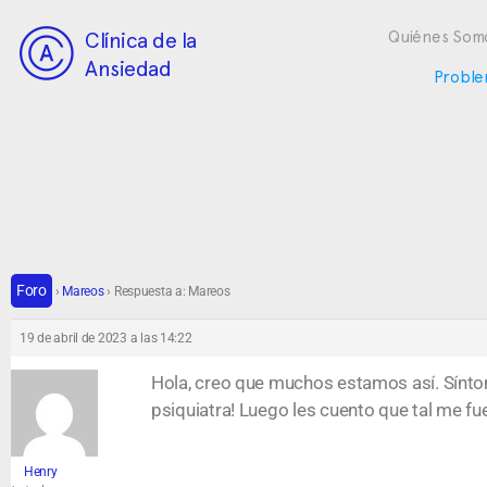
Clínica de la
Quiénes Som
Ansiedad
Proble
Foro
›
Mareos
›
Respuesta a: Mareos
19 de abril de 2023 a las 14:22
Hola, creo que muchos estamos así. Sínt
psiquiatra! Luego les cuento que tal me fue
Henry