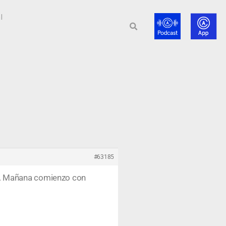
l
#63185
s. Mañana comienzo con