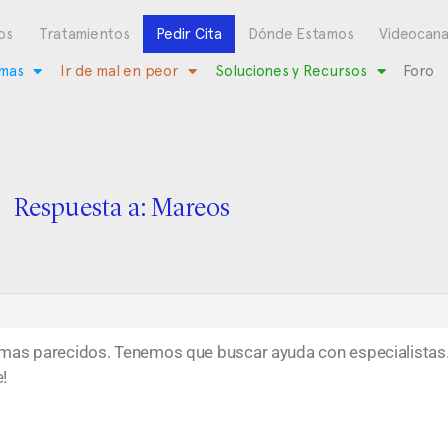
os
Tratamientos
Pedir Cita
Dónde Estamos
Videocana
mas
Ir de mal en peor
Soluciones y Recursos
Foro
Respuesta a: Mareos
omas parecidos. Tenemos que buscar ayuda con especialista
!