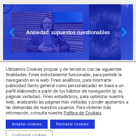
Ansiedad: supuestos cuestionables
Utilizamos Cookies propias y de terceros con las siguientes
finalidades: Fines estrictamente funcionales, para permitir la
navegación en la web. Fines analíticos, para mostrarte
publicidad (tanto general como personalizada) en base a un
perfil elaborado a partir de tus hábitos de navegación (p. ej.
Centro Sanitario Autorizado con el código E08737002
páginas visitadas). Fines estadísticos, para optimizar nuestra
web, analizando las páginas más visitadas y poder ajustarnos a
las demandas de nuestros usuarios. Para obtener más
Aviso Legal
Política de Privacidad
Política de Cookies
información, consulta nuestra
Política de Cookies
.
Condiciones Generales de Contratación
Aceptar cookies
Rechazar cookies
Clínica de la Ansiedad. Teléfonos:
932263020
y
918299392
.
Correo:
info@clinicadeansiedad.com
Configurar cookies