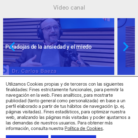
Vídeo canal
Ansiedad: supuestos cuestionables
Utilizamos Cookies propias y de terceros con las siguientes
finalidades: Fines estrictamente funcionales, para permitir la
navegación en la web. Fines analíticos, para mostrarte
publicidad (tanto general como personalizada) en base a un
perfil elaborado a partir de tus hábitos de navegación (p. ej.
Centro Sanitario Autorizado con el código E08737002
páginas visitadas). Fines estadísticos, para optimizar nuestra
web, analizando las páginas más visitadas y poder ajustarnos a
las demandas de nuestros usuarios. Para obtener más
Aviso Legal
Política de Privacidad
Política de Cookies
información, consulta nuestra
Política de Cookies
.
Condiciones Generales de Contratación