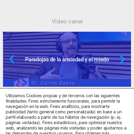
Vídeo canal
Paradojas de la ansiedad y el miedo
Utilizamos Cookies propias y de terceros con las siguientes
finalidades: Fines estrictamente funcionales, para permitir la
navegación en la web. Fines analíticos, para mostrarte
publicidad (tanto general como personalizada) en base a un
perfil elaborado a partir de tus hábitos de navegación (p. ej.
Centro Sanitario Autorizado con el código E08737002
páginas visitadas). Fines estadísticos, para optimizar nuestra
web, analizando las páginas más visitadas y poder ajustarnos a
las demandas de nuestros usuarios. Para obtener más