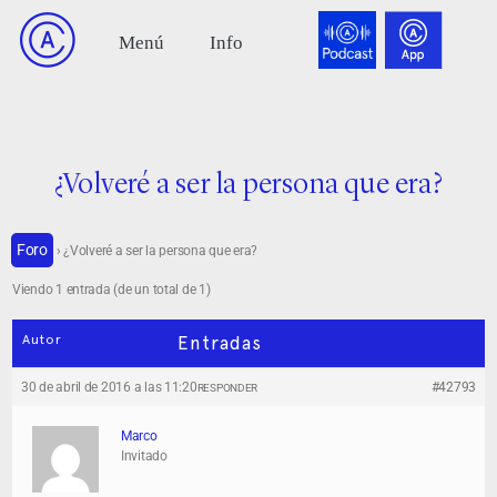
¿Volveré a ser la persona que era?
Foro
›
¿Volveré a ser la persona que era?
Viendo 1 entrada (de un total de 1)
Autor
Entradas
30 de abril de 2016 a las 11:20
#42793
RESPONDER
Marco
Invitado