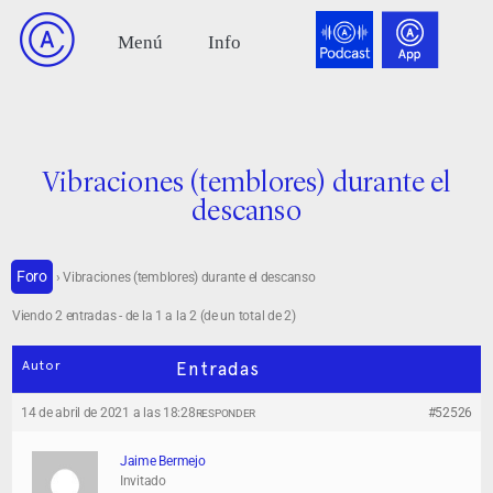
Vibraciones (temblores) durante el
descanso
Foro
›
Vibraciones (temblores) durante el descanso
Viendo 2 entradas - de la 1 a la 2 (de un total de 2)
Autor
Entradas
14 de abril de 2021 a las 18:28
#52526
RESPONDER
Jaime Bermejo
Invitado