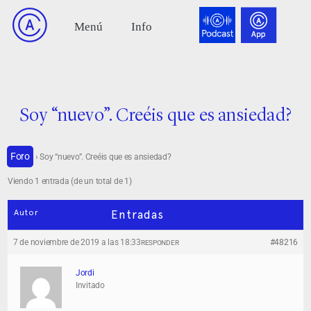
Soy “nuevo”. Creéis que es ansiedad?
Foro
›
Soy “nuevo”. Creéis que es ansiedad?
Viendo 1 entrada (de un total de 1)
Autor
Entradas
7 de noviembre de 2019 a las 18:33
#48216
RESPONDER
Jordi
Invitado