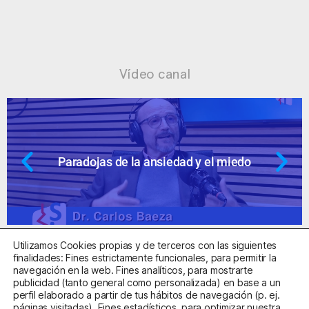
Vídeo canal
Paradojas de la ansiedad y el miedo
Utilizamos Cookies propias y de terceros con las siguientes
finalidades: Fines estrictamente funcionales, para permitir la
navegación en la web. Fines analíticos, para mostrarte
publicidad (tanto general como personalizada) en base a un
perfil elaborado a partir de tus hábitos de navegación (p. ej.
Centro Sanitario Autorizado con el código E08737002
páginas visitadas). Fines estadísticos, para optimizar nuestra