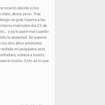
 ocurrió decirle si los
claro, ahora ya no. Tras
(tengo un gran trauma a las
próximo miércoles día 23 de
etc… y ya lo pasé mal cuando
ando la ansiedad. Se supone
n los dos años anteroires
 enfade mi psiquiatra está
nfadará, volverá a insistir,
 avancé mucho. Esto es lo que