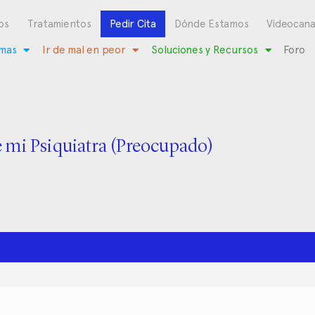
os
Tratamientos
Pedir Cita
Dónde Estamos
Videocana
mas
Ir de mal en peor
Soluciones y Recursos
Foro
 mi Psiquiatra (Preocupado)