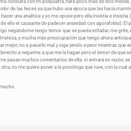
tima consulta con mi psiquiatra, hará poco más de dos meses, s
color de las heces ya que hubo una época que las hacía marrón 
acer una analítica y yo me opuse pero ella insistía e insistía 
de ello el causante de padecer ansiedad con agorafobia). El 
 sigo negándome tengo temor que se pueda enfadar, me grite, 
on tristeza, y mucha más preocupación que tengo ahora anticip
ar mejor, no a pasarlo mal y siga yendo a peor mientras que e
derecho a negarme a que me la hagan pero el temor de que se
 me pasan muchos comentarios de ella: si entrará en razón, se e
 otra, no me quiere poner a la psicóloga que tuve, con la cual
 mucho.