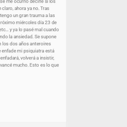
e me ocurrió decirle si los
claro, ahora ya no. Tras
(tengo un gran trauma a las
próximo miércoles día 23 de
etc… y ya lo pasé mal cuando
ando la ansiedad. Se supone
n los dos años anteroires
 enfade mi psiquiatra está
nfadará, volverá a insistir,
 avancé mucho. Esto es lo que