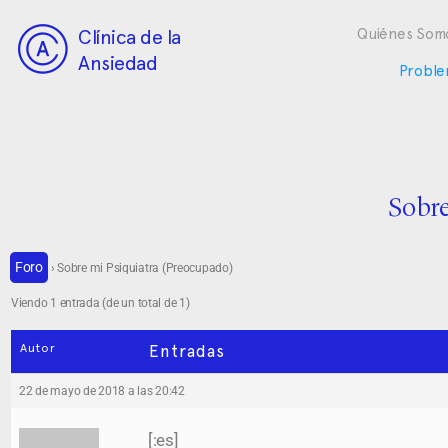
Clínica de la
Quiénes Som
Ansiedad
Proble
Sobre
Foro
›
Sobre mi Psiquiatra (Preocupado)
Viendo 1 entrada (de un total de 1)
Autor
Entradas
22 de mayo de 2018 a las 20:42
[:es]