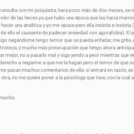
consulta con mi psiquiatra, hará poco más de dos meses, se me
color de las heces ya que hubo una época que las hacía marrón 
acer una analítica y yo me opuse pero ella insistía e insistía 
de ello el causante de padecer ansiedad con agorafobia). El 
 sigo negándome tengo temor que se pueda enfadar, me grite, 
on tristeza, y mucha más preocupación que tengo ahora anticip
ar mejor, no a pasarlo mal y siga yendo a peor mientras que e
derecho a negarme a que me la hagan pero el temor de que se
 me pasan muchos comentarios de ella: si entrará en razón, se e
 otra, no me quiere poner a la psicóloga que tuve, con la cual
 mucho.