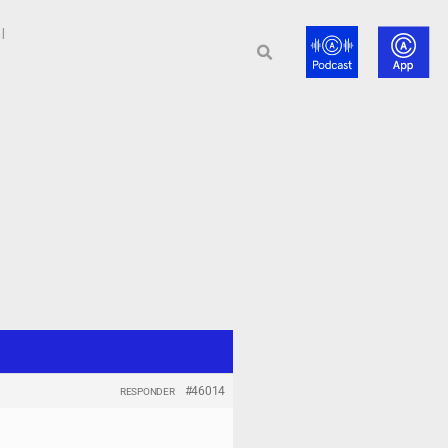
l
#46014
RESPONDER