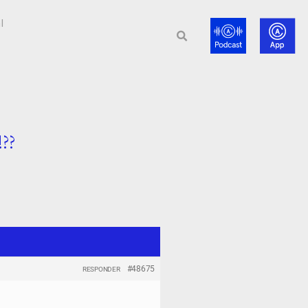
l
!??
#48675
RESPONDER