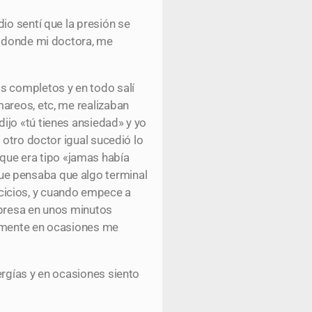
io sentí que la presión se
i donde mi doctora, me
s completos y en todo salí
areos, etc, me realizaban
ijo «tú tienes ansiedad» y yo
 otro doctor igual sucedió lo
ue era tipo «jamas había
ue pensaba que algo terminal
cicios, y cuando empece a
rpresa en unos minutos
almente en ocasiones me
ergías y en ocasiones siento