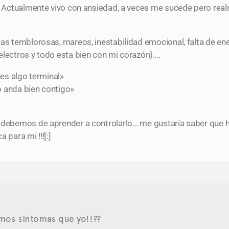
dí. Actualmente vivo con ansiedad, a veces me sucede pero re
nas temblorosas, mareos, inestabilidad emocional, falta de en
electros y todo esta bien con mi corazón)….
nes algo terminal»
o anda bien contigo»
o debemos de aprender a controlarlo… me gustaría saber que 
 para mi !!![:]
smos síntomas que yo!!??