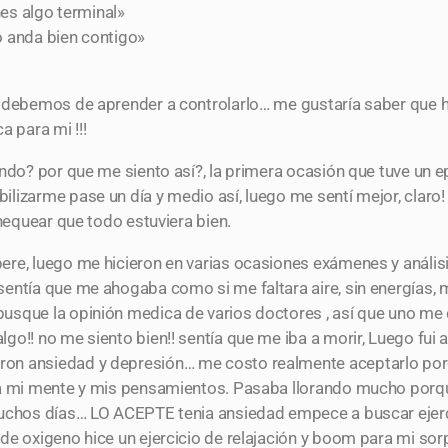
nes algo terminal»
o anda bien contigo»
o debemos de aprender a controlarlo… me gustaría saber que 
a para mi !!!
ndo? por que me siento así?, la primera ocasión que tuve un ep
lizarme pase un día y medio así, luego me sentí mejor, claro!
chequear que todo estuviera bien.
re, luego me hicieron en varias ocasiones exámenes y análisi
entía que me ahogaba como si me faltara aire, sin energías, m
sque la opinión medica de varios doctores , así que uno me d
o!! no me siento bien!! sentía que me iba a morir, Luego fui a
on ansiedad y depresión… me costo realmente aceptarlo porq
 a mi mente y mis pensamientos. Pasaba llorando mucho porq
muchos días… LO ACEPTE tenia ansiedad empece a buscar ejer
de oxigeno hice un ejercicio de relajación y boom para mi so