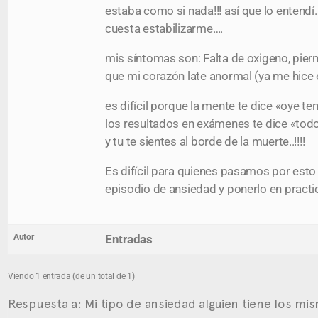
estaba como si nada!!! así que lo enten
cuesta estabilizarme….
mis síntomas son: Falta de oxigeno, pier
que mi corazón late anormal (ya me hice 
es difícil porque la mente te dice «oye te
los resultados en exámenes te dice «tod
y tu te sientes al borde de la muerte..!!!!
Es difícil para quienes pasamos por est
episodio de ansiedad y ponerlo en practica
Autor
Entradas
Viendo 1 entrada (de un total de 1)
Respuesta a: Mi tipo de ansiedad alguien tiene los mi