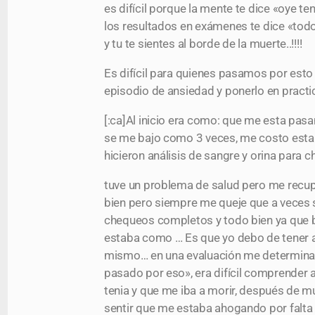
es difícil porque la mente te dice «oye te
los resultados en exámenes te dice «tod
y tu te sientes al borde de la muerte..!!!!
Es difícil para quienes pasamos por est
episodio de ansiedad y ponerlo en practic
[:ca]Al inicio era como: que me esta pasa
se me bajo como 3 veces, me costo estabi
hicieron análisis de sangre y orina para 
tuve un problema de salud pero me recupe
bien pero siempre me queje que a veces s
chequeos completos y todo bien ya que bu
estaba como … Es que yo debo de tener alg
mismo… en una evaluación me determinar
pasado por eso», era difícil comprender
tenia y que me iba a morir, después de 
sentir que me estaba ahogando por falta 