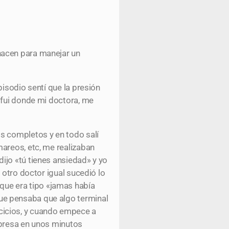
hacen para manejar un
isodio sentí que la presión
 fui donde mi doctora, me
s completos y en todo salí
areos, etc, me realizaban
ijo «tú tienes ansiedad» y yo
 otro doctor igual sucedió lo
ue era tipo «jamas había
ue pensaba que algo terminal
cicios, y cuando empece a
rpresa en unos minutos