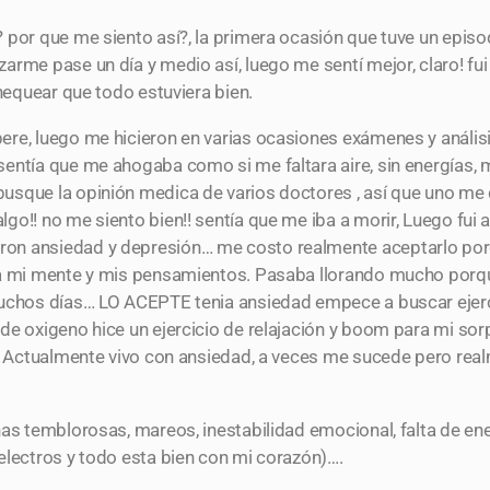
por que me siento así?, la primera ocasión que tuve un episod
arme pase un día y medio así, luego me sentí mejor, claro! fu
chequear que todo estuviera bien.
re, luego me hicieron en varias ocasiones exámenes y análisi
entía que me ahogaba como si me faltara aire, sin energías, m
sque la opinión medica de varios doctores , así que uno me d
o!! no me siento bien!! sentía que me iba a morir, Luego fui a
on ansiedad y depresión… me costo realmente aceptarlo porq
 a mi mente y mis pensamientos. Pasaba llorando mucho porq
muchos días… LO ACEPTE tenia ansiedad empece a buscar ejer
de oxigeno hice un ejercicio de relajación y boom para mi so
dí. Actualmente vivo con ansiedad, a veces me sucede pero re
nas temblorosas, mareos, inestabilidad emocional, falta de en
electros y todo esta bien con mi corazón)….