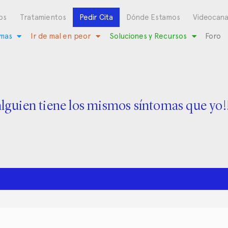
os
Tratamientos
Pedir Cita
Dónde Estamos
Videocana
mas
Ir de mal en peor
Soluciones y Recursos
Foro
alguien tiene los mismos síntomas que yo!