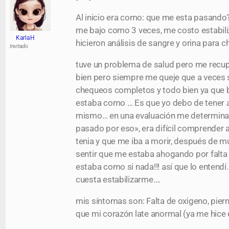
Al inicio era como: que me esta pasando? 
me bajo como 3 veces, me costo estabiliz
KarlaH
hicieron análisis de sangre y orina para 
Invitado
tuve un problema de salud pero me recupe
bien pero siempre me queje que a veces s
chequeos completos y todo bien ya que bu
estaba como … Es que yo debo de tener alg
mismo… en una evaluación me determinar
pasado por eso», era difícil comprender
tenia y que me iba a morir, después de 
sentir que me estaba ahogando por falta 
estaba como si nada!!! así que lo enten
cuesta estabilizarme….
mis síntomas son: Falta de oxigeno, pier
que mi corazón late anormal (ya me hice 