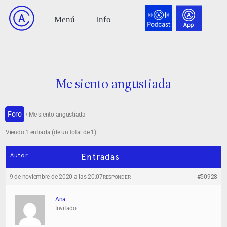
Me siento angustiada
Foro
›
Me siento angustiada
Viendo 1 entrada (de un total de 1)
Autor
Entradas
9 de noviembre de 2020 a las 20:07
#50928
RESPONDER
Ana
Invitado