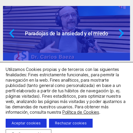
 de la ansiedad y el miedo
Ansiedad: 
Utilizamos Cookies propias y de terceros con las siguientes
finalidades: Fines estrictamente funcionales, para permitir la
navegación en la web. Fines analíticos, para mostrarte
publicidad (tanto general como personalizada) en base a un
perfil elaborado a partir de tus hábitos de navegación (p. ej.
Centro Sanitario Autorizado con el código E08737002
páginas visitadas). Fines estadísticos, para optimizar nuestra
web, analizando las páginas más visitadas y poder ajustarnos a
las demandas de nuestros usuarios. Para obtener más
Aviso Legal
Política de Privacidad
Política de Cookies
información, consulta nuestra
Política de Cookies
.
Condiciones Generales de Contratación
Aceptar cookies
Rechazar cookies
Clínica de la Ansiedad. Teléfonos:
932263020
y
918299392
.