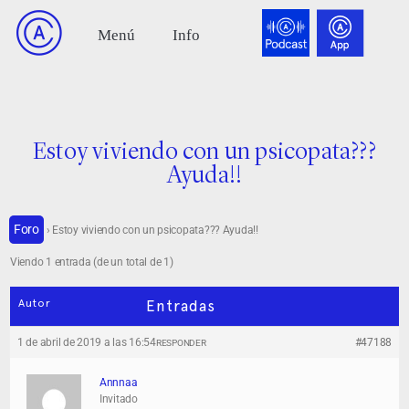
Estoy viviendo con un psicopata???
Ayuda!!
Foro
›
Estoy viviendo con un psicopata??? Ayuda!!
Viendo 1 entrada (de un total de 1)
Autor
Entradas
1 de abril de 2019 a las 16:54
#47188
RESPONDER
Annnaa
Invitado