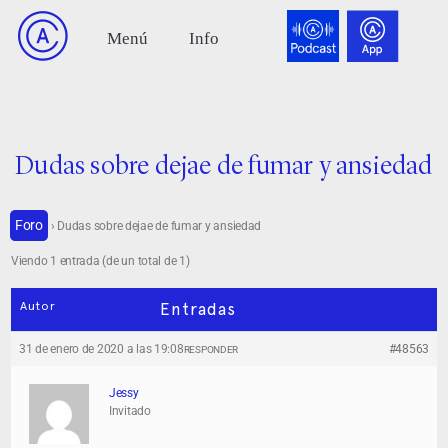
Dudas sobre dejae de fumar y ansiedad
Foro
›
Dudas sobre dejae de fumar y ansiedad
Viendo 1 entrada (de un total de 1)
Autor
Entradas
31 de enero de 2020 a las 19:08
#48563
RESPONDER
Jessy
Invitado